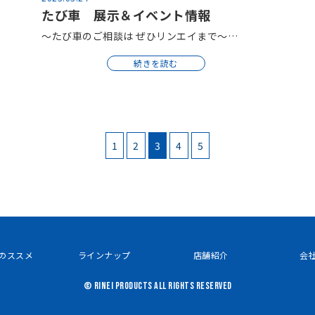
たび車 展示＆イベント情報
～たび車のご相談は ぜひリンエイまで～…
続きを読む
1
2
3
4
5
のススメ
ラインナップ
店舗紹介
会
© RINEI PRODUCTS ALL RIGHTS RESERVED